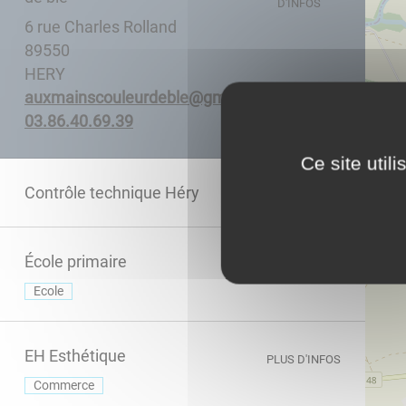
D'INFOS
6 rue Charles Rolland
89550
HERY
moc.liamg@elbedrueluocsniamxua
93.96.04.68.30
Ce site util
Contrôle technique Héry
PLUS D'INFOS
École primaire
PLUS D'INFOS
Ecole
EH Esthétique
PLUS D'INFOS
Commerce