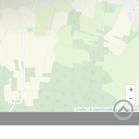
+
−
Leaflet
|
©
OpenStreetMap
contributors