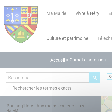
Lien
Lien
Lien
Lien
Panneau de gestion des cookies
d'accès
d'accès
d'accès
d'accès
Ma Mairie
Vivre à Héry
E
rapide
rapide
rapide
rapide
au
au
à
au
menu
contenu
la
pied
principal
recherche
de
Culture et patrimoine
Téléch
page
Carnet d'adresses
Accueil
Rechercher les termes exacts
Boulang'Héry - Aux mains couleurs
PLUS
de blé