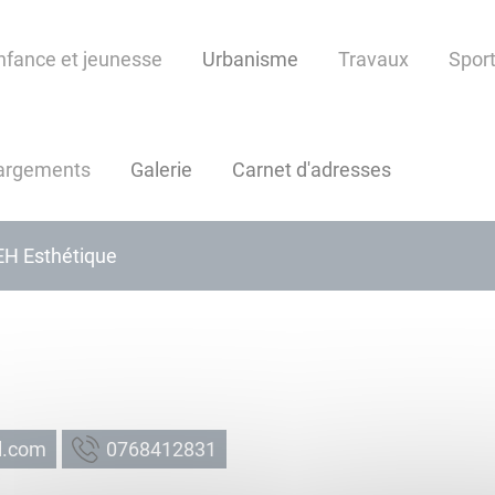
nfance et jeunesse
Urbanisme
Travaux
Sport
argements
Galerie
Carnet d'adresses
EH Esthétique
ilime
1382148670