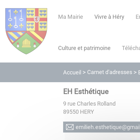
Lien
Lien
Lien
Lien
Panneau de gestion des cookies
d'accès
d'accès
d'accès
d'accès
Ma Mairie
Vivre à Héry
E
rapide
rapide
rapide
rapide
au
au
à
au
menu
contenu
la
pied
principal
recherche
de
Culture et patrimoine
Téléch
page
Carnet d'adresses
Accueil
EH Esthétique
9 rue Charles Rolland
89550
HERY
moc.liamg@euqitehtse.he