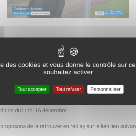
us chez vous" à Héry
équipe de tournage de France 3 Bourgogne Franche Comté
ise des cookies et vous donne le contrôle sur 
souhaitez activer
 de "Rendez-vous chez vous", est allée à la rencontre de
rat, féru de l'histoire locale de notre village, et des adhé
Tout accepter
Tout refuser
Personnaliser
té Séniors".
'édition du lundi 16 décembre.
proposons de la retrouver en replay sur le lien lien suivan