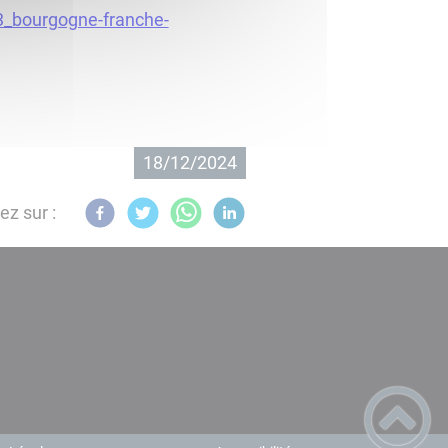
3_bourgogne-franche-
18/12/2024
ez sur :