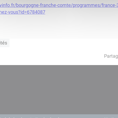
etvinfo.fr/bourgogne-franche-comte/programmes/france-
chez-vous?id=6784087
ités
Partag