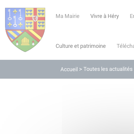
Lien
Lien
Lien
Lien
Panneau de gestion des cookies
d'accès
d'accès
d'accès
d'accès
Ma Mairie
Vivre à Héry
E
rapide
rapide
rapide
rapide
au
au
à
au
menu
contenu
la
pied
principal
recherche
de
Culture et patrimoine
Téléch
page
Toutes les actualités
Accueil