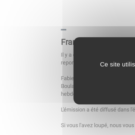
France 3 "Rendez-vo
Il y a quelques semaines une 
reportage sur notre commune.
Ce site util
Fabienne ACOSTA, présentatrice
Boulang'Héry, de Jean-Paul Pothe
hebdomadaire "Activ' Sport San
L'émission a été diffusé dans l
Si vous l'avez loupé, nous vous 