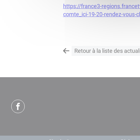
https://france3-regions.franc
comte_ici-19-20-rendez-vous-
Retour à la liste des actual