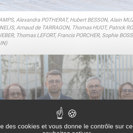
CAMPS, Alexandra POTHERAT, Hubert BESSON, Alain MUZ
RNELIS, Arnaud de TARRAGON, Thomas HUOT, Patrick RO
WEBER, Thomas LEFORT, Francis PORCHER, Sophie BOSSE
IN)
ise des cookies et vous donne le contrôle sur 