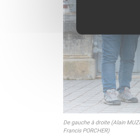
De gauche à droite (Alain MU
Francis PORCHER)