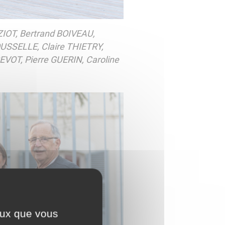
IOT, Bertrand BOIVEAU,
USSELLE, Claire THIETRY,
VOT, Pierre GUERIN, Caroline
ceux que vous